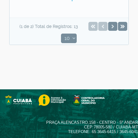
(1 de 2) Total de Registros: 13
PRAÇA ALENCASTRO,158 - CENTRO - 5º ANDAR
CEP:78005-580 / CUIABÁ-MT
TELEFONE: 65 3645-6415 / 3645-6041