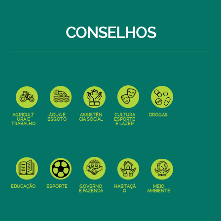
CONSELHOS
AGRICULT
ÁGUA E
ASSISTÊN
CULTURA
DROGAS
URA E
ESGOTO
CIA SOCIAL
ESPORTE
TRABALHO
E LAZER
EDUCAÇÃO
ESPORTE
GOVERNO
HABITAÇÃ
MEIO
E FAZENDA
O
AMBIENTE